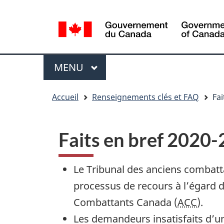
Sélection
WxT
de
Language
la
switcher
langue
Menu
MENU
PRINCIPAL
You
Accueil
Renseignements clés et FAQ
Fai
are
here
Faits en bref 2020-
Le Tribunal des anciens combatta
processus de recours à l’égard 
Combattants Canada (
ACC
).
Les demandeurs insatisfaits d’u