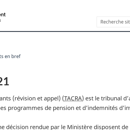
Aller
Skip
Passer
au
to
à
/
Recherche
contenu
"About
la
Government
site
principal
this
version
of
web
site"
HTML
Canada
simplifiée
ts en bref
21
nts (révision et appel) (
TACRA
) est le tribunal 
des programmes de pension et d’indemnités d’inv
ne décision rendue par le Ministère disposent de