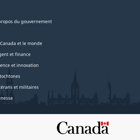
propos du gouvernement
 Canada et le monde
gent et finance
ience et innovation
tochtones
térans et militaires
unesse