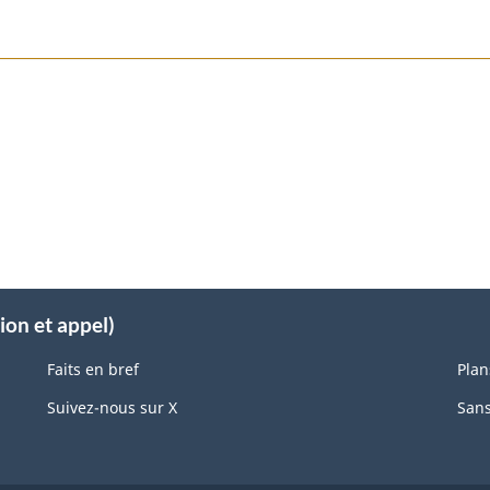
ion et appel)
Faits en bref
Plan
Suivez-nous sur X
Sans