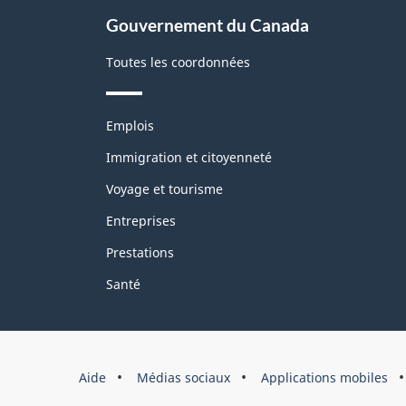
Gouvernement du Canada
Toutes les coordonnées
Thèmes
Emplois
et
sujets
Immigration et citoyenneté
Voyage et tourisme
Entreprises
Prestations
Santé
Marque
Aide
Médias sociaux
Applications mobiles
du