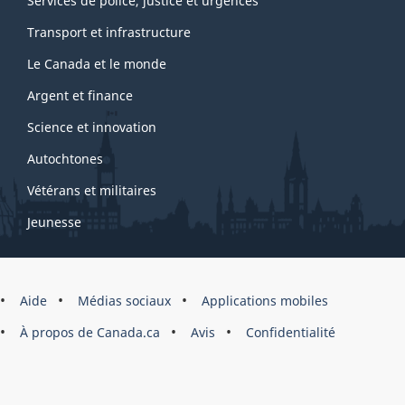
Services de police, justice et urgences
Transport et infrastructure
Le Canada et le monde
Argent et finance
Science et innovation
Autochtones
Vétérans et militaires
Jeunesse
Marque
Aide
Médias sociaux
Applications mobiles
du
À propos de Canada.ca
Avis
Confidentialité
site