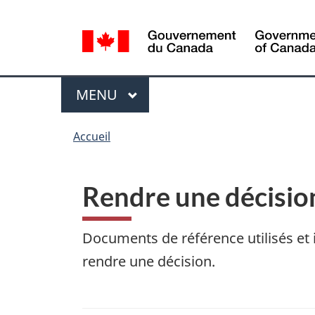
Sélection
WxT
de
Language
la
switcher
langue
Menu
MENU
PRINCIPAL
You
Accueil
are
here
Rendre une décisio
Documents de référence utilisés et 
rendre une décision.