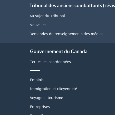
About
Tribunal des anciens combattants (révis
this
site
Au sujet du Tribunal
Nouvelles
Demandes de renseignements des médias
Gouvernement du Canada
Toutes les coordonnées
Thèmes
Emplois
et
sujets
Immigration et citoyenneté
Voyage et tourisme
Entreprises