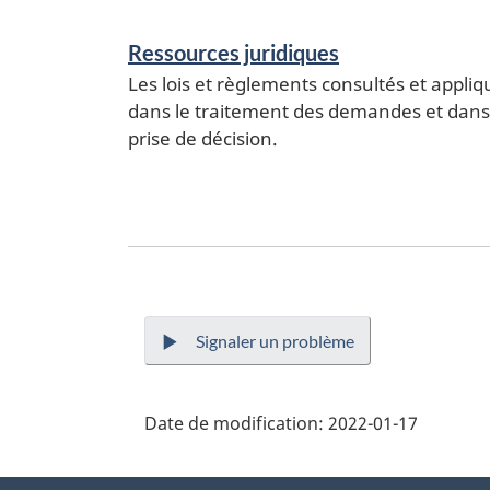
Services
Ressources juridiques
and
Les lois et règlements consultés et appliq
information
dans le traitement des demandes et dans
prise de décision.
Signaler un problème
Date de modification:
2022-01-17