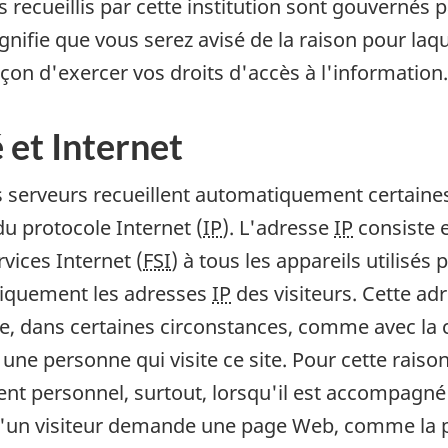
ecueillis par cette institution sont gouvernés pa
nifie que vous serez avisé de la raison pour la
façon d'exercer vos droits d'accès à l'information.
 et Internet
es serveurs recueillent automatiquement certaine
du protocole Internet (
IP
). L'adresse
IP
consiste 
vices Internet (
FSI
) à tous les appareils utilisés
tiquement les adresses
IP
des visiteurs. Cette ad
tre, dans certaines circonstances, comme avec la
ier une personne qui visite ce site. Pour cette ra
nt personnel, surtout, lorsqu'il est accompagné
'un visiteur demande une page Web, comme la pa