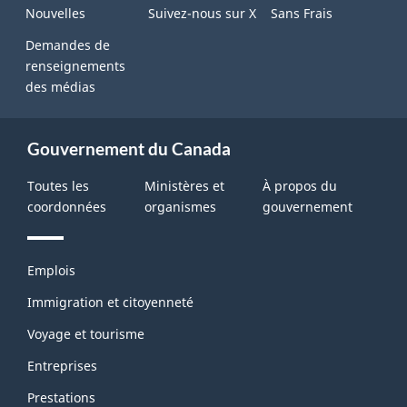
Nouvelles
Suivez-nous sur X
Sans Frais
Demandes de
renseignements
des médias
Gouvernement du Canada
Toutes les
Ministères et
À propos du
coordonnées
organismes
gouvernement
Thèmes
Emplois
et
sujets
Immigration et citoyenneté
Voyage et tourisme
Entreprises
Prestations