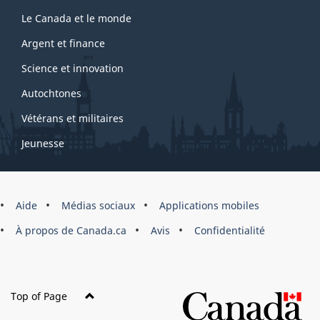
Le Canada et le monde
Argent et finance
Science et innovation
Autochtones
Vétérans et militaires
Jeunesse
Marque
Aide
Médias sociaux
Applications mobiles
du
À propos de Canada.ca
Avis
Confidentialité
site
Top of Page