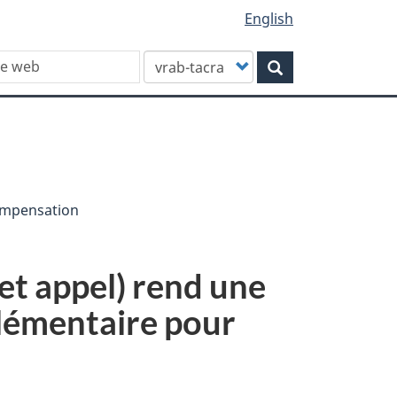
English
Customize
Rechercher
your
search
Compensation
et appel) rend une
plémentaire pour