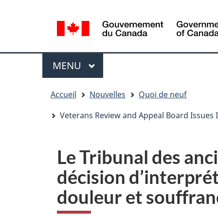
Sélection
WxT
de
Language
la
switcher
langue
Menu
MENU
PRINCIPAL
You
Accueil
Nouvelles
Quoi de neuf
are
here
Veterans Review and Appeal Board Issues I
Le Tribunal des anc
décision d’interpré
douleur et souffran