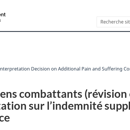
Aller
Skip
Passer
au
to
à
/
Recherche
contenu
"About
la
Government
site
principal
this
version
of
web
site"
HTML
Canada
simplifiée
nterpretation Decision on Additional Pain and Suffering 
iens combattants (révision 
tation sur l’indemnité sup
ce