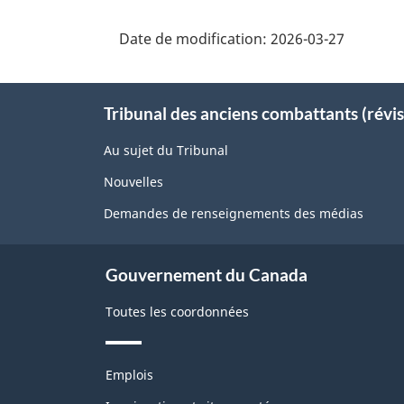
Date de modification:
2026-03-27
About
Tribunal des anciens combattants (révis
this
site
Au sujet du Tribunal
Nouvelles
Demandes de renseignements des médias
Gouvernement du Canada
Toutes les coordonnées
Thèmes
Emplois
et