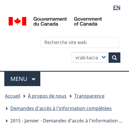
Sélectio
WxT
EN
Aller
Skip
Passer
de
Languag
au
to
à
/
contenu
"About
la
la
switcher
Gov
principal
this
version
langue
of
site"
HTML
Can
Rec
simplifiée
site
we
Customize
Rech
your
search
Menu
MENU
PRINCIPAL
You
Accueil
À propos de nous
Transparence
are
here
Demandes d'accès à l'information complétées
2015 - Janvier - Demandes d'accès à l'information complétées