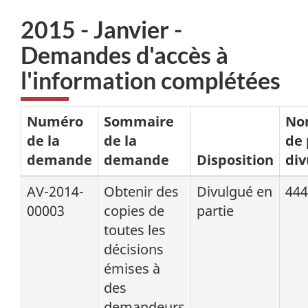
2015 - Janvier -
Demandes d'accès à
l'information complétées
Numéro
Sommaire
No
de la
de la
de
demande
demande
Disposition
div
AV-2014-
Obtenir des
Divulgué en
444
00003
copies de
partie
toutes les
décisions
émises à
des
demandeurs