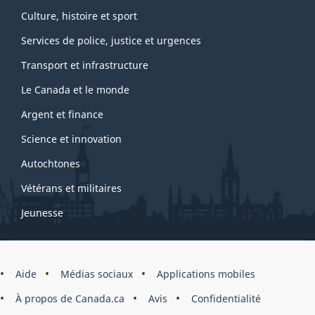
Culture, histoire et sport
Services de police, justice et urgences
Transport et infrastructure
Le Canada et le monde
Argent et finance
Science et innovation
Autochtones
Vétérans et militaires
Jeunesse
Marque
Aide
Médias sociaux
Applications mobiles
du
À propos de Canada.ca
Avis
Confidentialité