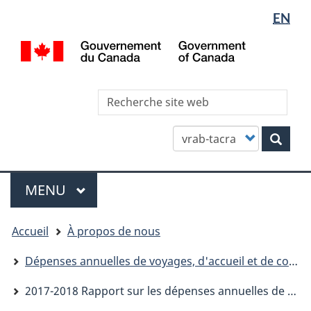
Sélectio
WxT
EN
Aller
Skip
Passer
de
Languag
au
to
à
/
contenu
"About
la
la
switcher
Gov
principal
this
version
langue
of
site"
HTML
Can
Rec
simplifiée
site
we
Customize
Rech
your
search
Menu
MENU
PRINCIPAL
You
Accueil
À propos de nous
are
here
Dépenses annuelles de voyages, d'accueil et de conférences
2017-2018 Rapport sur les dépenses annuelles de voyages, d'accueil et de conférences