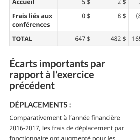
Accueil
5 $
2 $
Frais liés aux
0 $
8 $
(
conférences
TOTAL
647 $
482 $
16
Écarts importants par
rapport à l'exercice
précédent
DÉPLACEMENTS :
Comparativement à l’année financière
2016-2017, les frais de déplacement par
fonctionnaire ont augmenté pour les