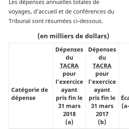
Les dépenses annuelles totales de
voyages, d’accueil et de conférences du
Tribunal sont résumées ci-dessous.
(en milliers de dollars)
Dépenses
Dépenses
du
du
TACRA
TACRA
pour
pour
l'exercice
l'exercice
Catégorie de
ayant
ayant
dépense
pris fin le
pris fin le
Éc
31 mars
31 mars
(a
2018
2017
(a)
(b)