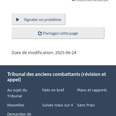
Signaler un problème
Partagez cette page
Date de modification:
2025-06-24
About
Tribunal des anciens combattants (révision et
this
appel)
site
Au sujet du
Faits en bref
Plans et rapports
Tribunal
Nouvelles
Suivez-nous sur X
Sans Frais
Demandes de