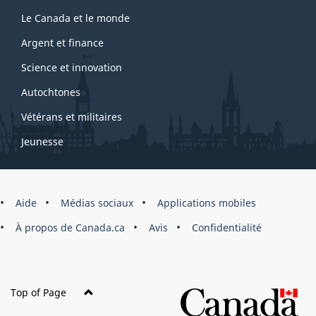
Le Canada et le monde
Argent et finance
Science et innovation
Autochtones
Vétérans et militaires
Jeunesse
Marque
Aide
Médias sociaux
Applications mobiles
du
À propos de Canada.ca
Avis
Confidentialité
site
Top of Page