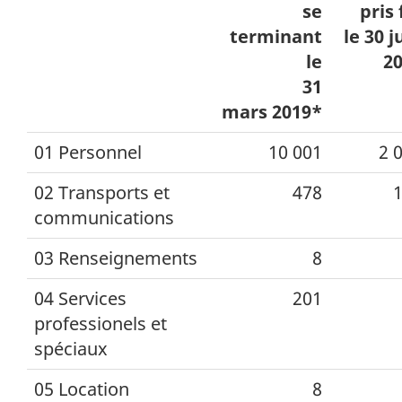
se
pris 
terminant
le 30 j
le
2
31
mars 2019*
01 Personnel
10 001
2 
02 Transports et
478
communications
03 Renseignements
8
04 Services
201
professionels et
spéciaux
05 Location
8