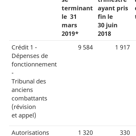
terminant
ayant pris
le 31
fin le
mars
30 juin
2019*
2018
Crédit 1 -
9 584
1 917
Dépenses de
fonctionnement
-
Tribunal des
anciens
combattants
(révision
et appel)
Autorisations
1 320
330