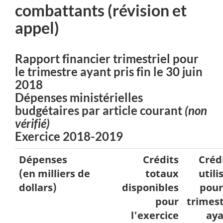
combattants (révision et
appel)
Rapport financier trimestriel pour
le trimestre ayant pris fin le
30 juin
2018
Dépenses ministérielles
budgétaires par article courant
(non
vérifié)
Exercice 2018-2019
Dépenses
Crédits
Créd
(en milliers de
totaux
utili
dollars)
disponibles
pour
pour
trimes
l'exercice
ay