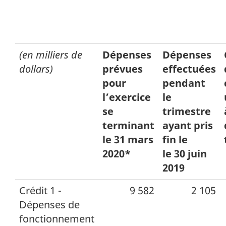
(en milliers de
Dépenses
Dépenses
dollars)
prévues
effectuées
pour
pendant
l’exercice
le
se
trimestre
terminant
ayant pris
le 31 mars
fin le
2020*
le 30 juin
2019
Crédit 1 -
9 582
2 105
Dépenses de
fonctionnement