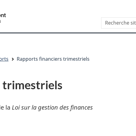
Aller
Skip
Passer
au
to
à
/
Recherche
contenu
"About
la
Government
site
principal
this
version
of
web
site"
HTML
Canada
simplifiée
orts
Rapports financiers trimestriels
 trimestriels
de la
Loi sur la gestion des finances