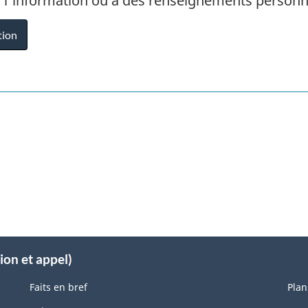
 l'information ou à des renseignements person
tion
ion et appel)
Faits en bref
Plan