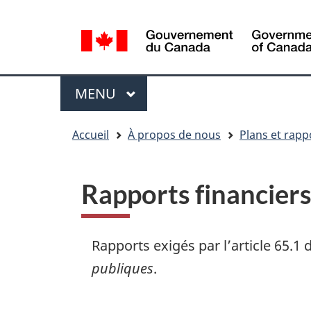
Sélection
WxT
de
Language
la
switcher
langue
Menu
MENU
PRINCIPAL
You
Accueil
À propos de nous
Plans et rapp
are
here
Rapports financiers
Rapports exigés par l’article 65.1 
publiques
.