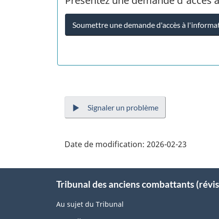
Présentez une demande d'accès à
Soumettre une demande d'accès à l'informa
Signaler un problème
Date de modification:
2026-02-23
About
Tribunal des anciens combattants (révis
this
site
Au sujet du Tribunal