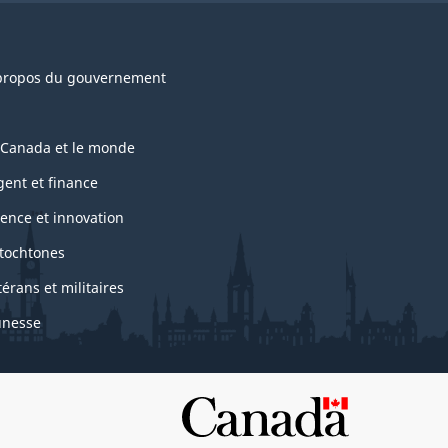
propos du gouvernement
 Canada et le monde
gent et finance
ience et innovation
tochtones
térans et militaires
unesse