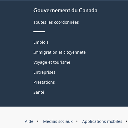
Gouvernement du Canada
Toutes les coordonnées
Thèmes
Emplois
et
sujets
Immigration et citoyenneté
Voyage et tourisme
Entreprises
Prestations
Santé
Marque
Aide
Médias sociaux
Applications mobiles
du