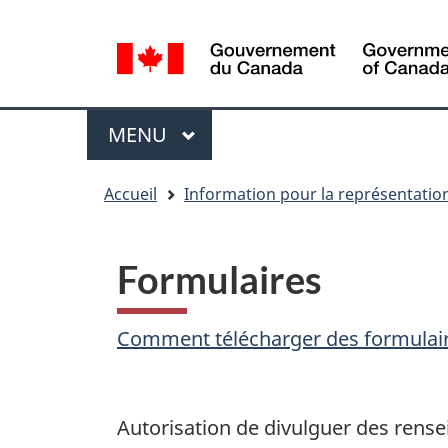
Sélection
WxT
de
Language
la
switcher
langue
Menu
MENU
PRINCIPAL
You
Accueil
Information pour la représentatio
are
here
Formulaires
Comment télécharger des formulai
Autorisation de divulguer des ren